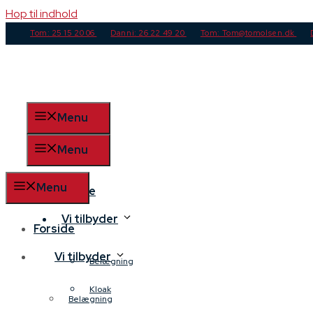
Hop til indhold
Tom: 25 15 20 06
Danni: 26 22 49 20
Tom: Tom@tomolsen.dk
Menu
Menu
Menu
Forside
Vi tilbyder
Forside
Vi tilbyder
Belægning
Kloak
Belægning