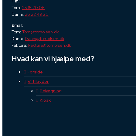
Tlf.:
Tom:
25 15 20 06
Danni:
26 22 49 20
Email:
Tom:
Tom@tomolsen.dk
Danni:
Danni@tomolsen.dk
Faktura:
Faktura@tomolsen.dk
Hvad kan vi hjælpe med?
Forside
Vi tilbyder
Belægning
Kloak