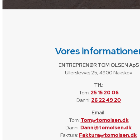
Vores informatione
ENTREPRENØR TOM OLSEN ApS​
Ullerslevvej 25, 4900 Nakskov
Tlf.:
Tom:
25 15 20 06
Danni:
26 22 49 20
Email:
Tom:
Tom@tomolsen.dk
Danni:
Danni@tomolsen.dk
Faktura:
Faktura@tomolsen.dk