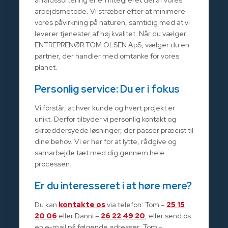
arbejdsmetode. Vi stræber efter at minimere
vores påvirkning på naturen, samtidig med at vi
leverer tjenester af høj kvalitet. Når du vælger
ENTREPRENØR TOM OLSEN ApS, vælger du en
partner, der handler med omtanke for vores
planet.
Personlig service: Du er i fokus
Vi forstår, at hver kunde og hvert projekt er
unikt. Derfor tilbyder vi personlig kontakt og
skræddersyede løsninger, der passer præcist til
dine behov. Vi er her for at lytte, rådgive og
samarbejde tæt med dig gennem hele
processen.
Er du interesseret i at høre mere?
Du kan
kontakte os
via telefon: Tom –
25 15
20 06
eller Danni –
26 22 49 20
, eller send os
en e-mail på følgende adresser: Tom –