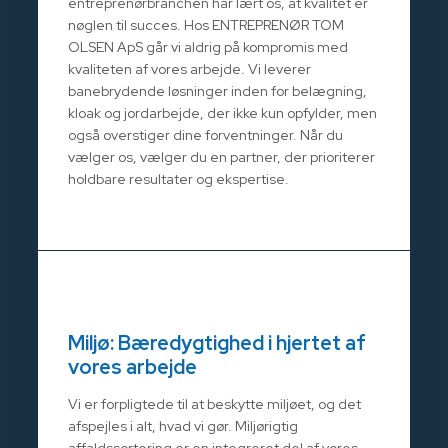
entreprenørbranchen har lært os, at kvalitet er
nøglen til succes. Hos ENTREPRENØR TOM
OLSEN ApS går vi aldrig på kompromis med
kvaliteten af vores arbejde. Vi leverer
banebrydende løsninger inden for belægning,
kloak og jordarbejde, der ikke kun opfylder, men
også overstiger dine forventninger. Når du
vælger os, vælger du en partner, der prioriterer
holdbare resultater og ekspertise.
Miljø: Bæredygtighed i hjertet af
vores arbejde
Vi er forpligtede til at beskytte miljøet, og det
afspejles i alt, hvad vi gør. Miljørigtig
affaldssortering er en integreret del af vores