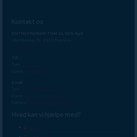
Kontakt os
ENTREPRENØR TOM OLSEN ApS​
Ullerslevvej 25, 4900 Nakskov
Find vej
Tlf.:
Tom:
25 15 20 06
Danni:
26 22 49 20
Email:
Tom:
Tom@tomolsen.dk
Danni:
Danni@tomolsen.dk
Faktura:
Faktura@tomolsen.dk
Hvad kan vi hjælpe med?
Forside
Vi tilbyder