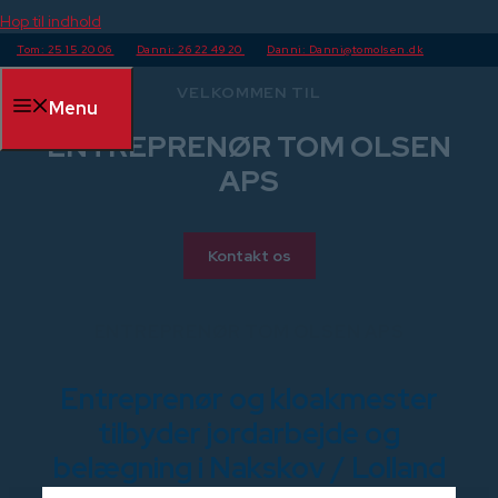
Hop til indhold
Tom: 25 15 20 06
Danni: 26 22 49 20
Danni: Danni@tomolsen.dk
VELKOMMEN TIL
Menu
ENTREPRENØR TOM OLSEN
APS​
Kontakt os
ENTREPRENØR TOM OLSEN APS​
Entreprenør og kloakmester
tilbyder jordarbejde og
belægning i Nakskov / Lolland