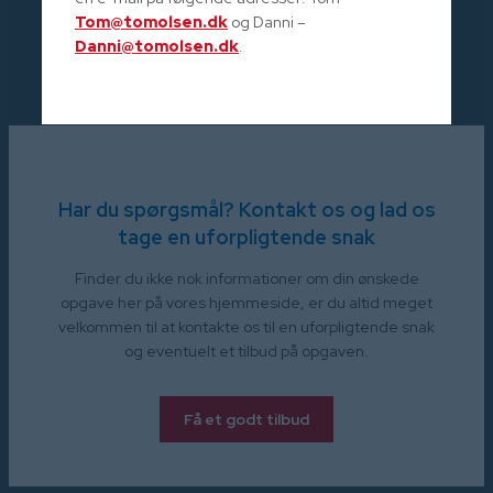
Tom@tomolsen.dk
og Danni –
Danni@tomolsen.dk
.
Har du spørgsmål? Kontakt os og lad os
tage en uforpligtende snak
Finder du ikke nok informationer om din ønskede
opgave her på vores hjemmeside, er du altid meget
velkommen til at kontakte os til en uforpligtende snak
og eventuelt et tilbud på opgaven.
Få et godt tilbud