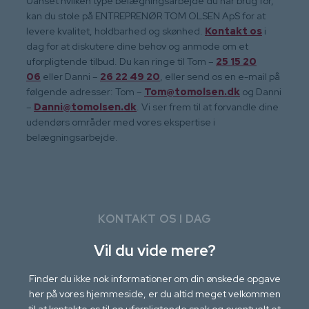
Uanset hvilken type belægningsarbejde du har brug for,
kan du stole på ENTREPRENØR TOM OLSEN ApS for at
levere kvalitet, holdbarhed og skønhed.
Kontakt os
i
dag for at diskutere dine behov og anmode om et
uforpligtende tilbud. Du kan ringe til Tom –
25 15 20
06
eller Danni –
26 22 49 20
, eller send os en e-mail på
følgende adresser: Tom –
Tom@tomolsen.dk
og Danni
–
Danni@tomolsen.dk
. Vi ser frem til at forvandle dine
udendørs områder med vores ekspertise i
belægningsarbejde.
KONTAKT OS I DAG
Vil du vide mere?
Finder du ikke nok informationer om din ønskede opgave
her på vores hjemmeside, er du altid meget velkommen
til at kontakte os til en uforpligtende snak og eventuelt et