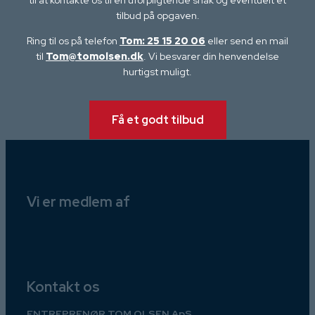
tilbud på opgaven.
Ring til os på telefon
Tom: 25 15 20 06
eller send en mail
til
Tom@tomolsen.dk
. Vi besvarer din henvendelse
hurtigst muligt.
Få et godt tilbud
Vi er medlem af
Kontakt os
ENTREPRENØR TOM OLSEN ApS​