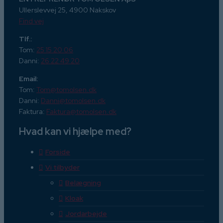
Ullerslevvej 25, 4900 Nakskov
Find vej
Tlf.:
Tom:
25 15 20 06
Danni:
26 22 49 20
Email:
Tom:
Tom@tomolsen.dk
Danni:
Danni@tomolsen.dk
Faktura:
Faktura@tomolsen.dk
Hvad kan vi hjælpe med?
Forside
Vi tilbyder
Belægning
Kloak
Jordarbejde