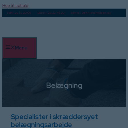
Hop til indhold
Tom: 25 15 20 06
Danni: 26 22 49 20
Danni: Danni@tomolsen.dk
Menu
Belægning
Specialister i skræddersyet
belægningsarbejde